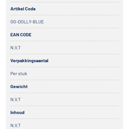
Artikel Code
GG-DOLLY-BLUE
EAN CODE
N.V.T
Verpakkingsaantal
Per stuk
Gewicht
N.V.T
Inhoud
N.V.T