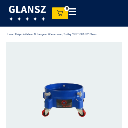
0
Home
/
Hulpmiddelen
/
Opbergen
/ Wasemmer, Trolley “GRIT GUARD” Blauw