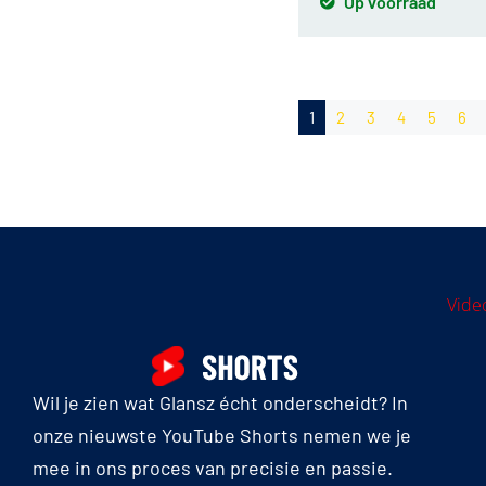
Op voorraad
1
2
3
4
5
6
Vide
Wil je zien wat Glansz écht onderscheidt? In
onze nieuwste YouTube Shorts nemen we je
mee in ons proces van precisie en passie.