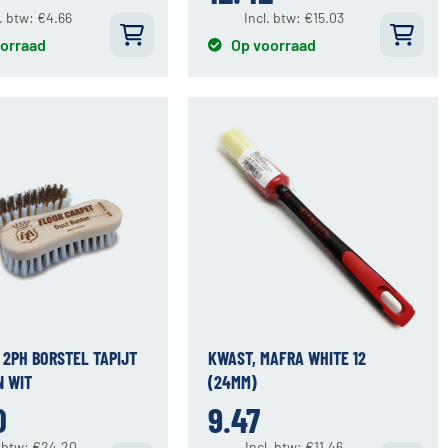
l. btw:
€
4.66
Incl. btw:
€
15.03
orraad
Op voorraad
 2PH BORSTEL TAPIJT
KWAST, MAFRA WHITE 12
N WIT
(24MM)
0
9.47
. btw:
€
24.20
Incl. btw:
€
11.46