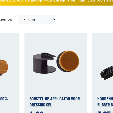
smetics voor de auto
#CarCare
Trainingen voor pro’s en 
teer op:
 100%
BORSTEL OF APPLICATOR VOOR
HONDENH
DRESSING GEL
RUBBER 