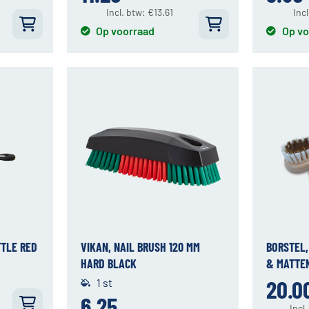
Incl. btw:
€
13.61
Inc
Op voorraad
Op vo
TTLE RED
VIKAN, NAIL BRUSH 120 MM
BORSTEL,
HARD BLACK
& MATTE
20.0
1 st
6.25
Incl