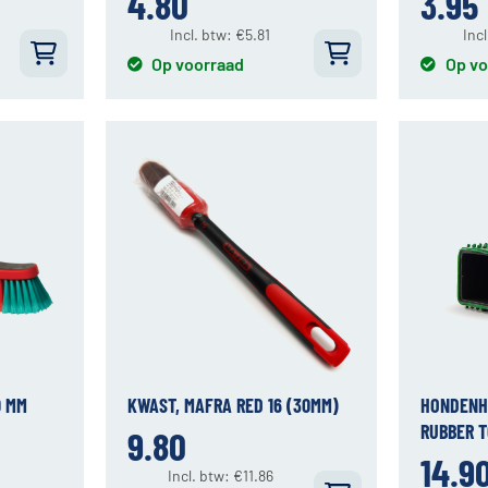
4.80
3.95
Incl. btw:
€
5.81
Inc
Op voorraad
Op vo
0 MM
KWAST, MAFRA RED 16 (30MM)
HONDENH
RUBBER 
9.80
14.9
Incl. btw:
€
11.86