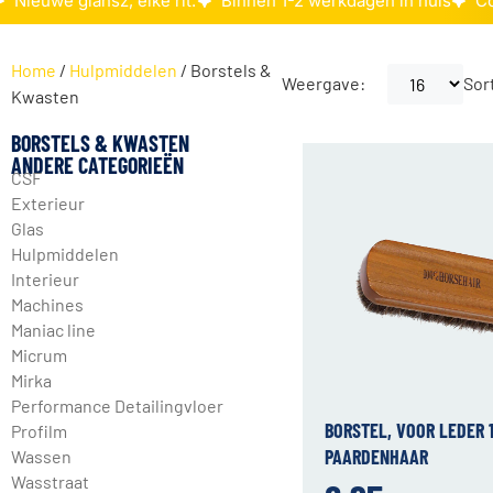
Nieuwe glansz, elke rit.
Binnen 1-2 werkdagen in huis
Co
Home
/
Hulpmiddelen
/ Borstels &
Weergave:
Sor
Kwasten
BORSTELS & KWASTEN
ANDERE CATEGORIEËN
CSF
Exterieur
Glas
Hulpmiddelen
Interieur
Machines
Maniac line
Micrum
Mirka
Performance Detailingvloer
BORSTEL, VOOR LEDER
Profilm
PAARDENHAAR
Wassen
Wasstraat