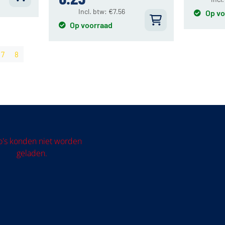
Incl. btw:
€
7.56
Op vo
Op voorraad
7
8
o's konden niet worden
geladen.