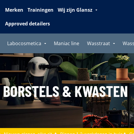
Merken
Trainingen
Wij zijn Glansz
Approved detailers
Labocosmetica
Maniac line
Wasstraat
Was
BORSTELS & KWASTEN