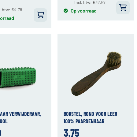
Incl. btw:
€
32.67
l. btw:
€
4.78
Op voorraad
orraad
AAR VERWIJDERAAR,
BORSTEL, ROND VOOR LEER
TOOL
100% PAARDENHAAR
0
3.75