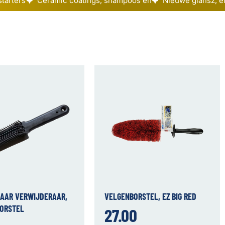
starters
Ceramic coatings, shampoos en
Nieuwe glansz, el
AAR VERWIJDERAAR,
VELGENBORSTEL, EZ BIG RED
BORSTEL
27.00