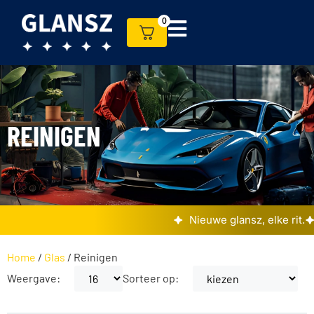
0
REINIGEN
Nieuwe glansz, elke rit.
Home
/
Glas
/ Reinigen
Weergave:
Sorteer op: