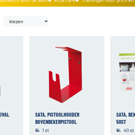
osmetics voor de auto
#CarCare
Trainingen voor pro’s en 
MOVAL
SATA, PISTOOLHOUDER
SATA, BE
BOVENBEKERPISTOOL
50ST
1 st
40 st