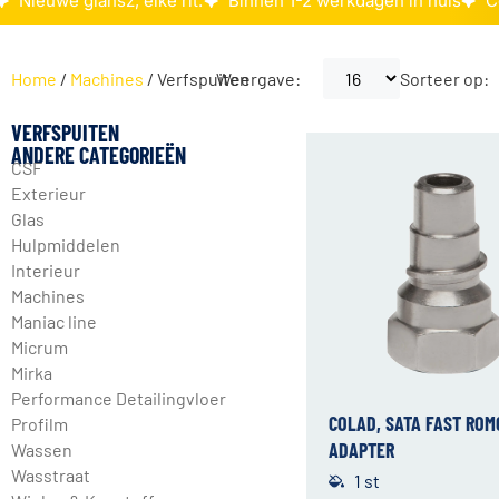
Nieuwe glansz, elke rit.
Binnen 1-2 werkdagen in huis
C
Home
/
Machines
/ Verfspuiten
Weergave:
Sorteer op:
VERFSPUITEN
ANDERE CATEGORIEËN
CSF
Exterieur
Glas
Hulpmiddelen
Interieur
Machines
Maniac line
Micrum
Mirka
Performance Detailingvloer
COLAD, SATA FAST RO
Profilm
ADAPTER
Wassen
Wasstraat
1 st