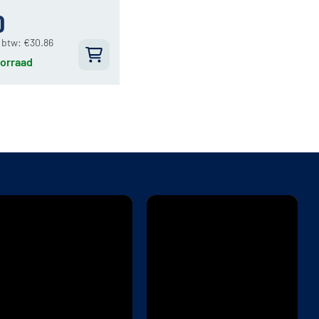
0
. btw:
€
30.86
orraad