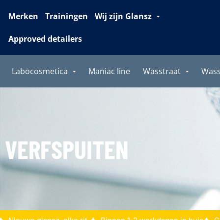
Merken
Trainingen
Wij zijn Glansz
Approved detailers
Labocosmetica
Maniac line
Wasstraat
Was
VERFSPUITEN