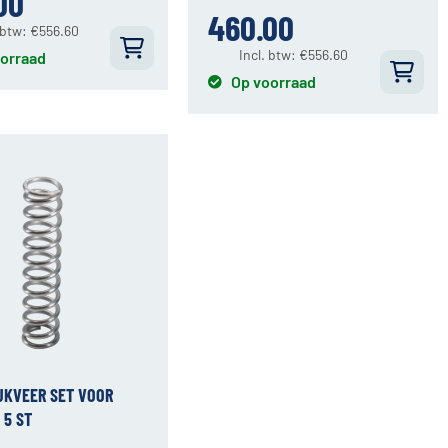
00
460.00
 btw:
€
556.60
Incl. btw:
€
556.60
orraad
Op voorraad
UKVEER SET VOOR
 5 ST