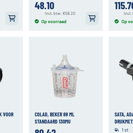
48.10
115.7
Incl. btw:
€
58.20
Incl.
Op voorraad
Op vo
CK VOOR
COLAD, BEKER 88 ML
SATA, AD
STANDAARD 130MU
DRUKMET
80.42
1 st