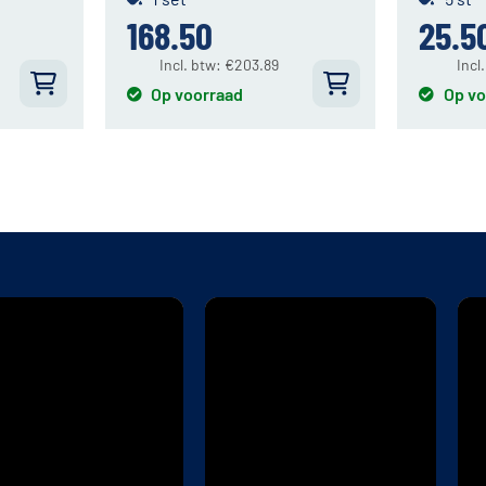
168.50
25.5
Incl. btw:
€
203.89
Incl
Op voorraad
Op vo