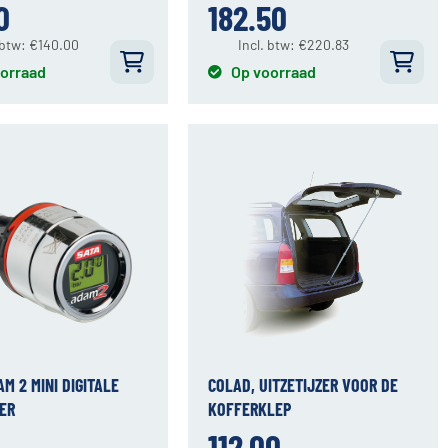
0
182.50
 btw:
€
140.00
Incl. btw:
€
220.83
orraad
Op voorraad
AM 2 MINI DIGITALE
COLAD, UITZETIJZER VOOR DE
ER
KOFFERKLEP
112.00