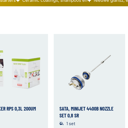
starters
Ceramic coatings, shampoos en
Nieuwe glansz, el
KER RPS 0,3L 200UM
SATA, MINIJET 4400B NOZZLE
SET 0,8 SR
1 set