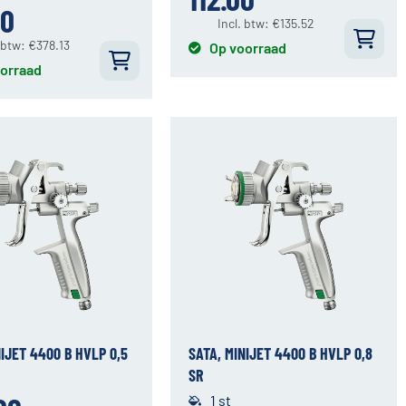
50
Incl. btw:
€
135.52
. btw:
€
378.13
Op voorraad
orraad
NIJET 4400 B HVLP 0,5
SATA, MINIJET 4400 B HVLP 0,8
SR
1 st