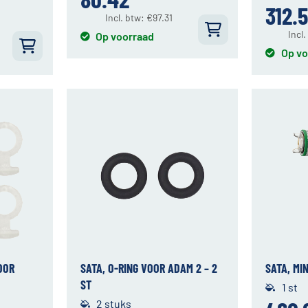
312.
Incl. btw:
€
97.31
Incl
Op voorraad
Op vo
OOR
SATA, O-RING VOOR ADAM 2 – 2
SATA, MI
ST
1 st
2 stuks