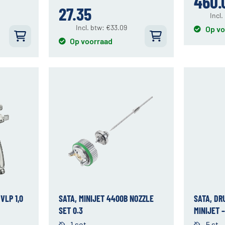
460.
27.35
Incl.
Incl. btw:
€
33.09
Op vo
Op voorraad
VLP 1,0
SATA, MINIJET 4400B NOZZLE
SATA, DR
SET 0.3
MINIJET –
1 set
5 st