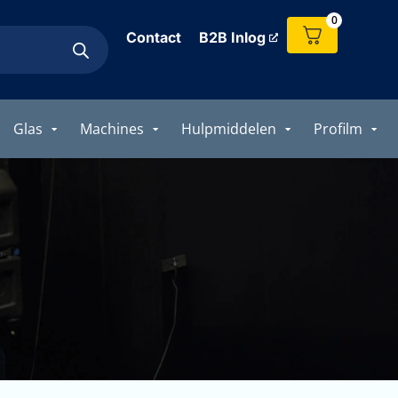
0
Contact
B2B Inlog
Glas
Machines
Hulpmiddelen
Profilm