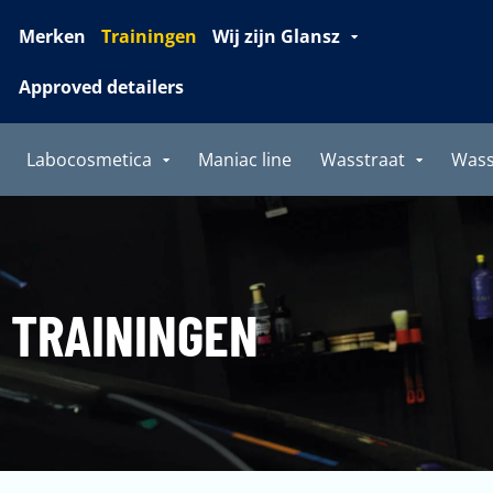
Merken
Trainingen
Wij zijn Glansz
Approved detailers
Labocosmetica
Maniac line
Wasstraat
Was
TRAININGEN