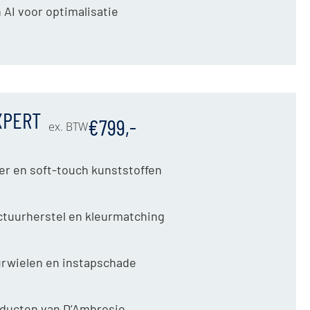
 AI voor optimalisatie
XPERT
€799,-
ex. BTW
er en soft-touch kunststoffen
uctuurherstel en kleurmatching
urwielen en instapschade
oducten van D’Ambrosio