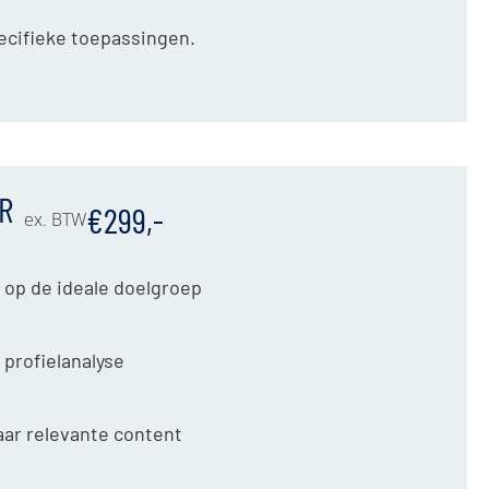
pecifieke toepassingen.
R
€299,-
ex. BTW
 op de ideale doelgroep
 profielanalyse
aar relevante content