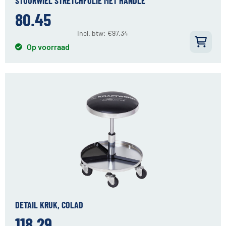
STUURWIEL STRETCHFOLIE MET HANDLE
80.45
Incl. btw:
€
97.34
Op voorraad
DETAIL KRUK, COLAD
118.29