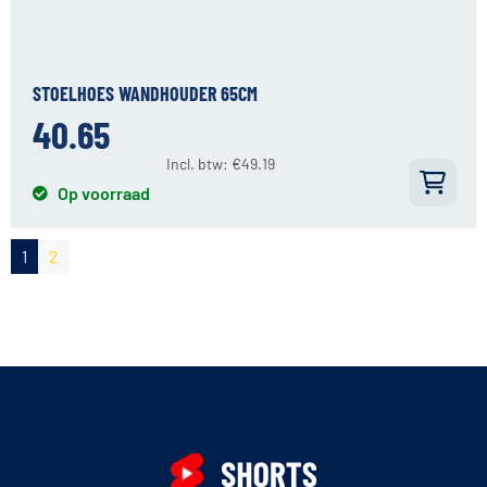
STOELHOES WANDHOUDER 65CM
40.65
Incl. btw:
€
49.19
Op voorraad
1
2