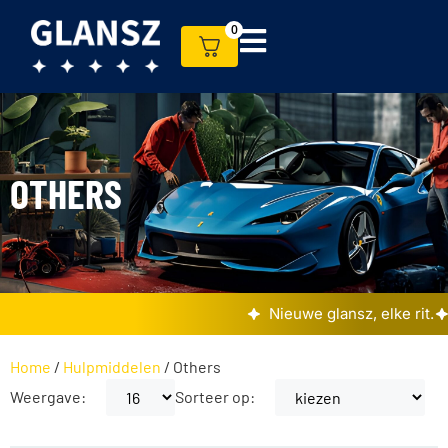
0
OTHERS
Nieuwe glansz, elke rit.
Home
/
Hulpmiddelen
/ Others
Weergave:
Sorteer op: