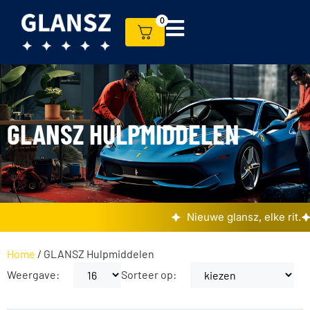
0
GLANSZ HULPMIDDELEN
Nieuwe glansz, elke rit.
Home
/ GLANSZ Hulpmiddelen
Weergave:
Sorteer op: