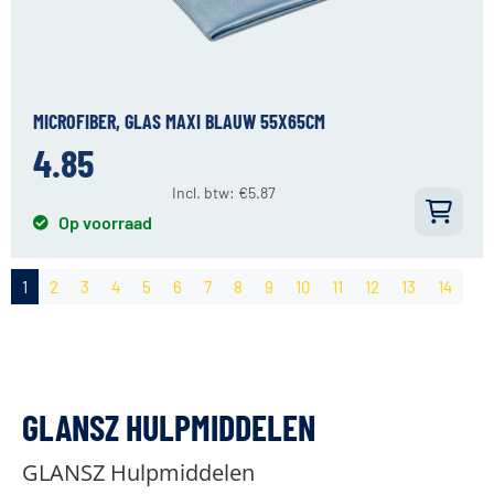
MICROFIBER, GLAS MAXI BLAUW 55X65CM
4.85
Incl. btw:
€
5.87
Op voorraad
1
2
3
4
5
6
7
8
9
10
11
12
13
14
GLANSZ HULPMIDDELEN
GLANSZ Hulpmiddelen