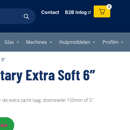
0
Contact
B2B Inlog
Glas
Machines
Hulpmiddelen
Profilm
 6″
tary Extra Soft 6″
r de extra zacht laag. doorsnede 150mm of 5″.
AGEN