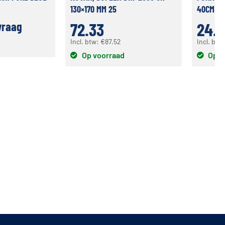
130×170 MM 25
40CM
72.33
24.7
vraag
Incl. btw:
€
87.52
Incl. btw
Op voorraad
Op v