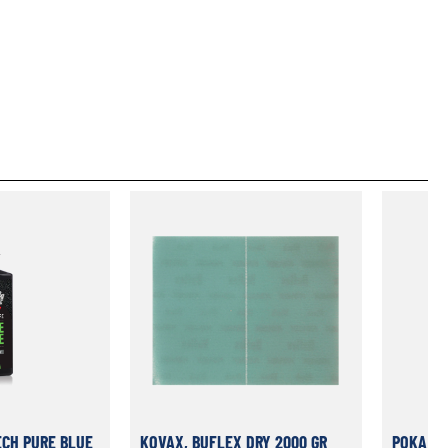
ECH PURE BLUE
KOVAX, BUFLEX DRY 2000 GR
POKA PR