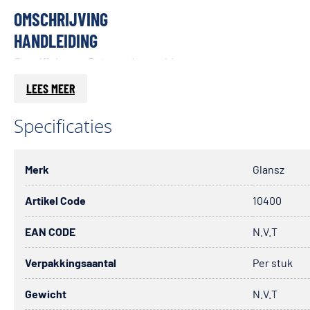
OMSCHRIJVING
HANDLEIDING
Specifiek voor Roterende machines.
LEES MEER
Specificaties
Merk
Glansz
Artikel Code
10400
EAN CODE
N.V.T
Verpakkingsaantal
Per stuk
Gewicht
N.V.T