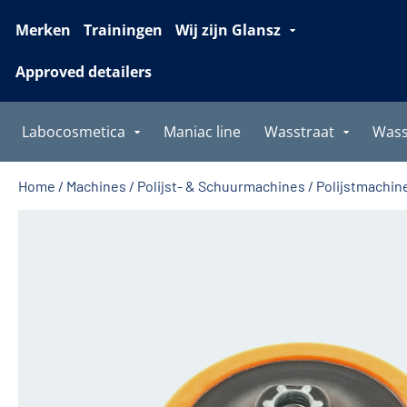
Merken
Trainingen
Wij zijn Glansz
Approved detailers
Labocosmetica
Maniac line
Wasstraat
Was
Home
/
Machines
/
Polijst- & Schuurmachines
/
Polijstmachin