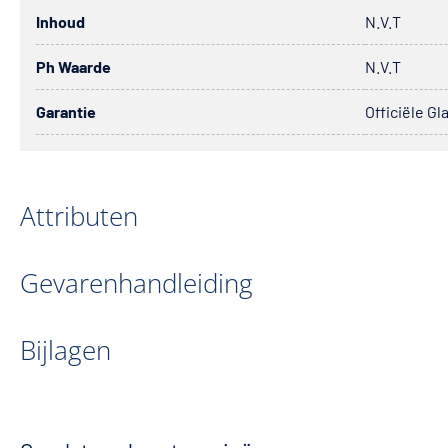
Inhoud
N.V.T
Ph Waarde
N.V.T
Garantie
Officiële Gl
Attributen
Gevarenhandleiding
Bijlagen