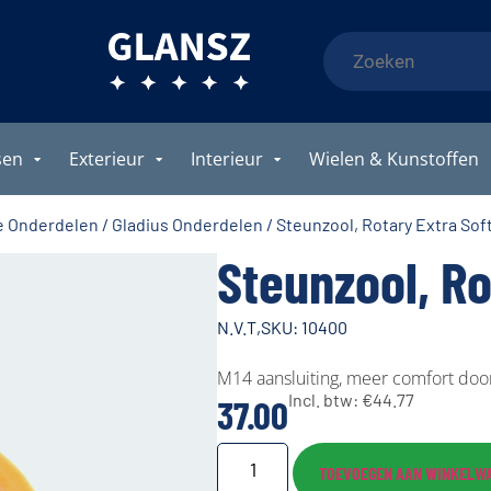
sen
Exterieur
Interieur
Wielen & Kunstoffen
e Onderdelen
/
Gladius Onderdelen
/ Steunzool, Rotary Extra Soft
Steunzool, Ro
N.V.T,
SKU: 10400
M14 aansluiting, meer comfort doo
Incl. btw:
€
44.77
37.00
TOEVOEGEN AAN WINKELW