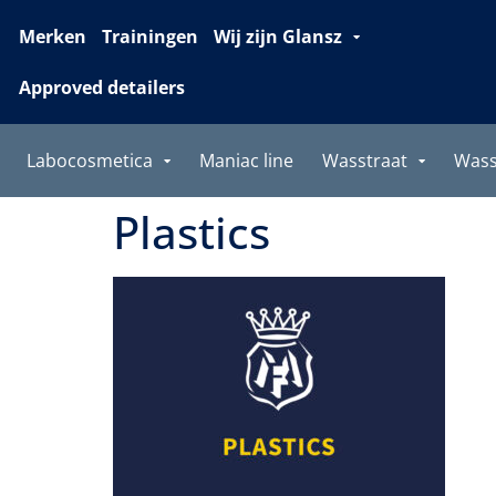
Merken
Trainingen
Wij zijn Glansz
Approved detailers
Labocosmetica
Maniac line
Wasstraat
Was
Plastics