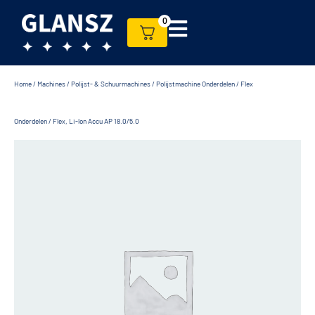
0
Home
/
Machines
/
Polijst- & Schuurmachines
/
Polijstmachine Onderdelen
/
Flex
Onderdelen
/ Flex, Li-lon Accu AP 18.0/5.0