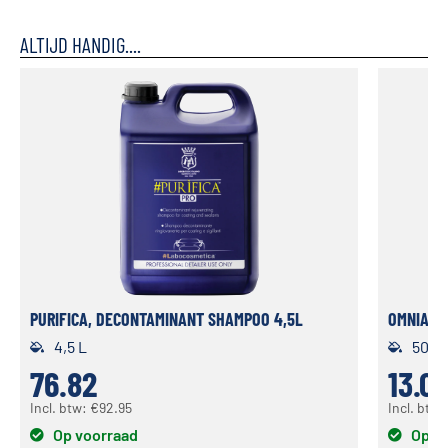
ALTIJD HANDIG....
PURIFICA, DECONTAMINANT SHAMPOO 4,5L
OMNIA 2.
4,5 L
500 
76.82
13.0
Incl. btw:
€
92.95
Incl. btw
Op voorraad
Op v