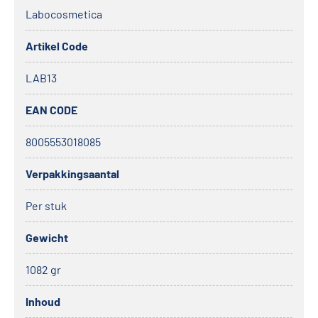
mogelijk. Het product is acht uur na het
Labocosmetica
aanbrengen volledig geactiveerd. Dankzij dezelfde
Artikel Code
bestanddelen kunnen #REVITAX, #BENEFICIA,
#CUPIDO en #PERFECTA op elkaar worden gelegd.
LAB13
EAN CODE
8005553018085
Verpakkingsaantal
Per stuk
Gewicht
1082 gr
Inhoud