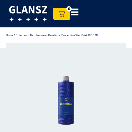
0
Home
/
Exterieur
/
Beschermen
/ Beneficia, Protective Wet Coat 1000 ML