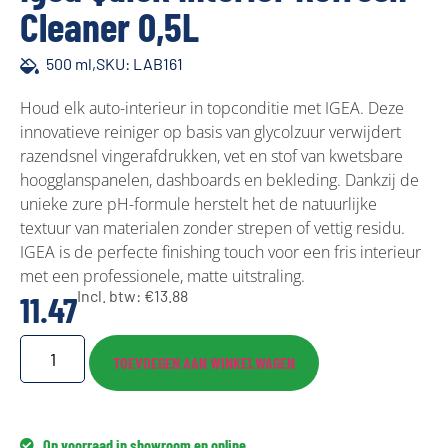
Cleaner 0,5L
500 ml,
SKU: LAB161
Houd elk auto-interieur in topconditie met IGEA. Deze
innovatieve reiniger op basis van glycolzuur verwijdert
razendsnel vingerafdrukken, vet en stof van kwetsbare
hoogglanspanelen, dashboards en bekleding. Dankzij de
unieke zure pH-formule herstelt het de natuurlijke
textuur van materialen zonder strepen of vettig residu.
IGEA is de perfecte finishing touch voor een fris interieur
met een professionele, matte uitstraling.
Incl. btw:
€
13.88
11.47
TOEVOEGEN AAN WINKELWAGEN
Op voorraad in showroom en online