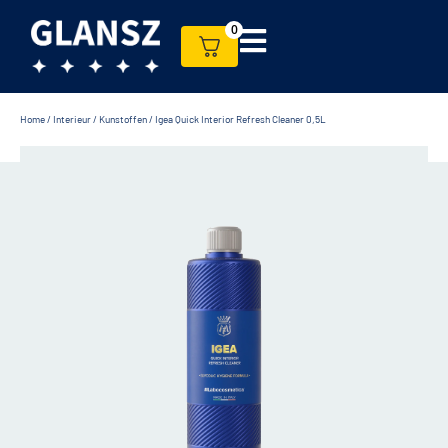
0
Home
/
Interieur
/
Kunstoffen
/ Igea Quick Interior Refresh Cleaner 0,5L