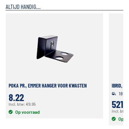
ALTIJD HANDIG....
POKA PR., EMMER HANGER VOOR KWASTEN
IBRID, H
18 vo
8.22
521.
Incl. btw:
€
9.95
Incl. btw
Op voorraad
Op v