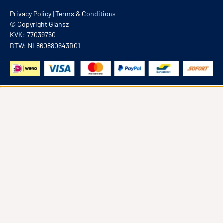
Privacy Policy
|
Terms & Conditions
© Copyright Glansz
KVK: 77039750
BTW: NL860880643B01