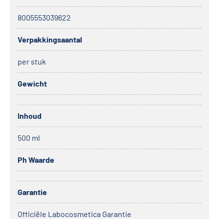
8005553039622
Verpakkingsaantal
per stuk
Gewicht
Inhoud
500 ml
Ph Waarde
Garantie
Officiële Labocosmetica Garantie