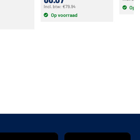
Incl. btw:
€
79.94
Op v
Op voorraad