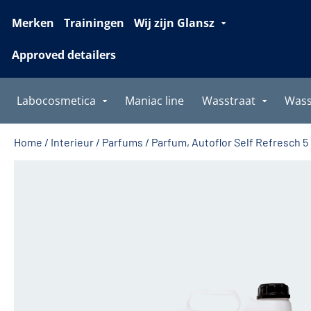
Merken
Trainingen
Wij zijn Glansz
Approved detailers
Labocosmetica
Maniac line
Wasstraat
Was
Home
/
Interieur
/
Parfums
/ Parfum, Autoflor Self Refresch 5