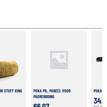
K STUFF KING
POKA PR., PANEEL VOOR
POKA PR
PADREINIGING
34.6
66.07
Incl. btw