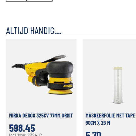
ALTIJD HANDIG....
MIRKA DEROS 325CV 77MM ORBIT
MASKEERFOLIE MET TAPE
90CM X 25 M
598.45
5.70
Incl. btw:
€
724.12