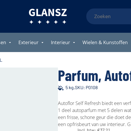
sen
Exterieur
Interieur
Wielen & Kunstoffen
 L
Parfum, Autof
5 kg,
SKU: P0108
Autoflor Self Refresh biedt een ver
1 deel autoparfum met 5 delen wat
een frisse, schone geur die doet d
een opfrisbeurt van uw interieur.
Incl. btw:
€
37.21