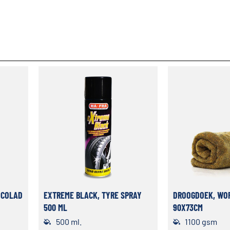
 COLAD
EXTREME BLACK, TYRE SPRAY
DROOGDOEK, WOR
500 ML
90X73CM
500 ml.
1100 gsm