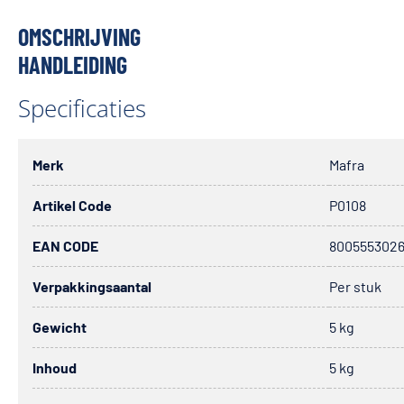
OMSCHRIJVING
HANDLEIDING
Specificaties
Merk
Mafra
Artikel Code
P0108
EAN CODE
800555302
Verpakkingsaantal
Per stuk
Gewicht
5 kg
Inhoud
5 kg