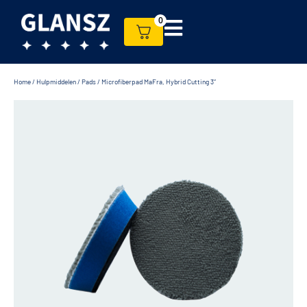
0
Home
/
Hulpmiddelen
/
Pads
/ Microfiberpad MaFra, Hybrid Cutting 3″