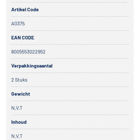
Artikel Code
A0375
EAN CODE
8005553022952
Verpakkingsaantal
2 Stuks
Gewicht
N.V.T
Inhoud
N.V.T