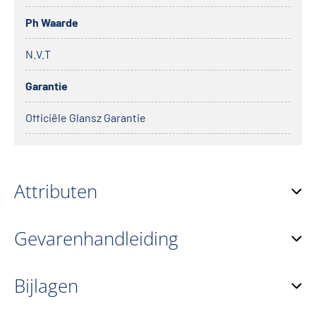
Ph Waarde
N.V.T
Garantie
Officiële Glansz Garantie
Attributen
Gevarenhandleiding
Bijlagen