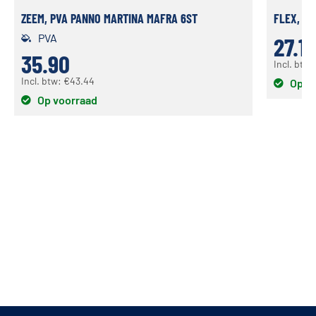
ZEEM, PVA PANNO MARTINA MAFRA 6ST
FLEX, S
PVA
27.1
35.90
Incl. btw
Incl. btw:
€
43.44
Op v
Op voorraad